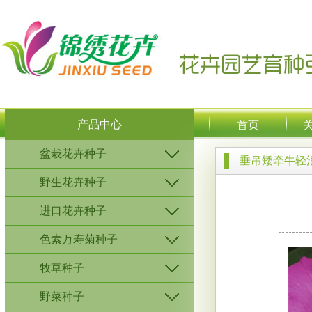
产品中心
首页
盆栽花卉种子
垂吊矮牵牛轻
野生花卉种子
进口花卉种子
色素万寿菊种子
牧草种子
野菜种子