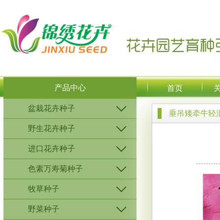
产品中心
首页
盆栽花卉种子
垂吊矮牵牛轻
野生花卉种子
进口花卉种子
色素万寿菊种子
牧草种子
野菜种子