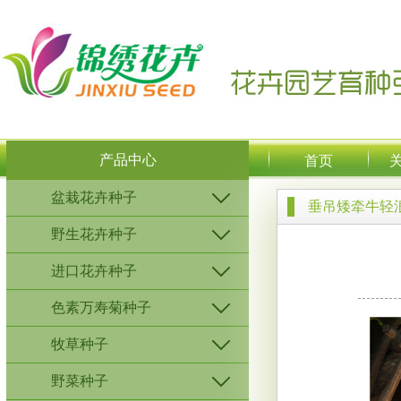
产品中心
首页
盆栽花卉种子
垂吊矮牵牛轻
野生花卉种子
进口花卉种子
色素万寿菊种子
牧草种子
野菜种子